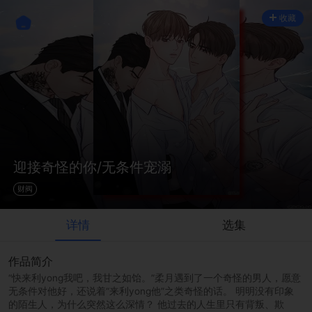
收藏
迎接奇怪的你/无条件宠溺
财阀
详情
选集
作品简介
“快来利yong我吧，我甘之如饴。”柔月遇到了一个奇怪的男人，愿意
无条件对他好，还说着“来利yong他”之类奇怪的话。 明明没有印象
的陌生人，为什么突然这么深情？ 他过去的人生里只有背叛、欺