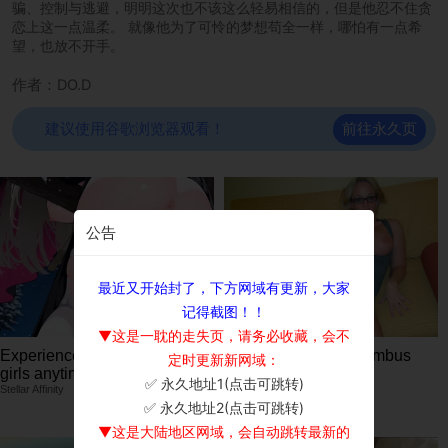
骗、控制与逃避，明明这次也不该这么轻易相信的，但是他忍不住贪
恋上这一点温柔。 就像他为了可怜的梦想苟全一样，哪怕有一点希
望，也放不开手。
作者：DO.D
前往永久页
建议使用谷歌浏览器观看！
公告
最近又开始封了，下方网域有更新，大家
记得截图！！
▼这是一耽的走失页，请务必收藏，会不
Experience intense desire for
💚 Gianna, 43📍Columbus
定时更新新网域：
girls anytime, anywhere.
xDate.us
✅ 永久地址1(点击可跳转)
Stellar Affinity
×
✅ 永久地址2(点击可跳转)
▼这是大陆地区网域，会自动跳转最新的