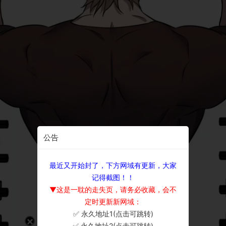
公告
最近又开始封了，下方网域有更新，大家
记得截图！！
▼这是一耽的走失页，请务必收藏，会不
定时更新新网域：
✅ 永久地址1(点击可跳转)
×
✅ 永久地址2(点击可跳转)