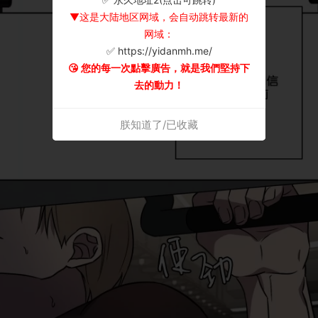
▼这是大陆地区网域，会自动跳转最新的
网域：
✅ https://yidanmh.me/
😘 您的每一次點擊廣告，就是我們堅持下
去的動力！
朕知道了/已收藏