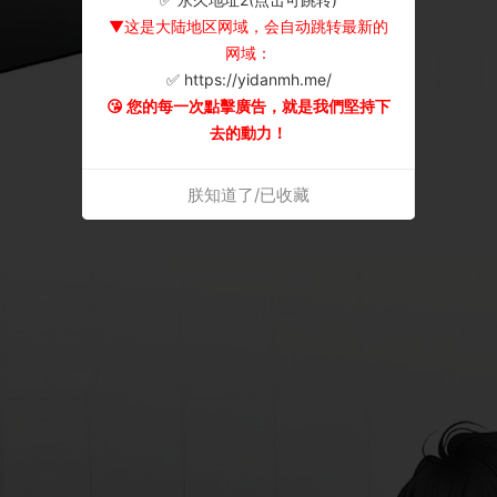
▼这是大陆地区网域，会自动跳转最新的
网域：
✅ https://yidanmh.me/
😘 您的每一次點擊廣告，就是我們堅持下
去的動力！
朕知道了/已收藏