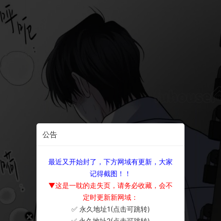
公告
最近又开始封了，下方网域有更新，大家
记得截图！！
▼这是一耽的走失页，请务必收藏，会不
定时更新新网域：
✅ 永久地址1(点击可跳转)
×
✅ 永久地址2(点击可跳转)