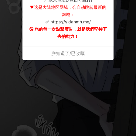
▼这是大陆地区网域，会自动跳转最新的
网域：
✅ https://yidanmh.me/
😘 您的每一次點擊廣告，就是我們堅持下
去的動力！
朕知道了/已收藏