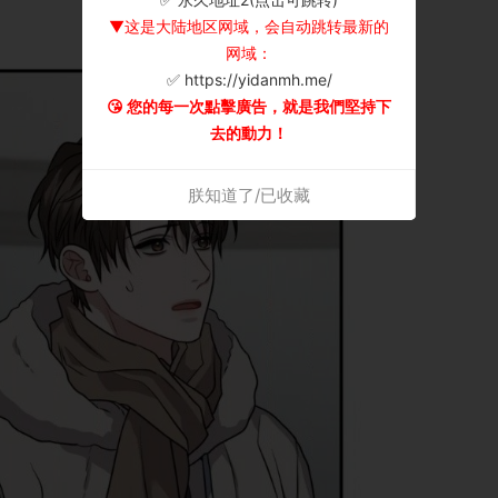
▼这是大陆地区网域，会自动跳转最新的
网域：
✅ https://yidanmh.me/
😘 您的每一次點擊廣告，就是我們堅持下
去的動力！
朕知道了/已收藏