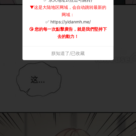
▼这是大陆地区网域，会自动跳转最新的
网域：
✅ https://yidanmh.me/
😘 您的每一次點擊廣告，就是我們堅持下
去的動力！
朕知道了/已收藏