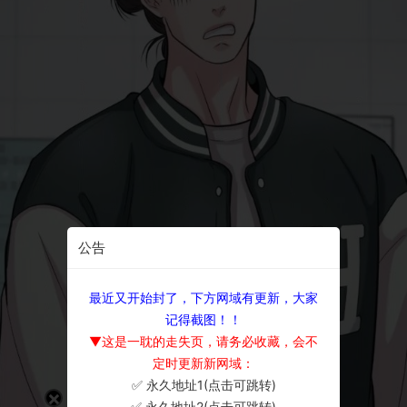
公告
最近又开始封了，下方网域有更新，大家
记得截图！！
▼这是一耽的走失页，请务必收藏，会不
定时更新新网域：
✅ 永久地址1(点击可跳转)
×
✅ 永久地址2(点击可跳转)