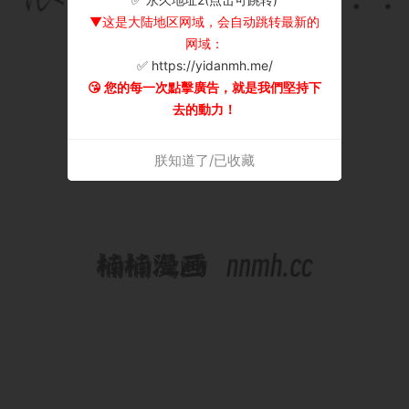
▼这是大陆地区网域，会自动跳转最新的
网域：
✅ https://yidanmh.me/
😘 您的每一次點擊廣告，就是我們堅持下
去的動力！
朕知道了/已收藏