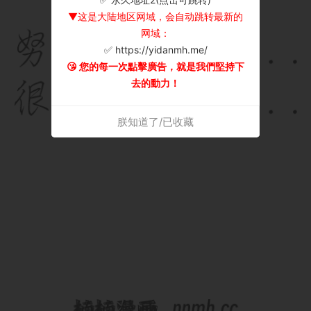
▼这是大陆地区网域，会自动跳转最新的
网域：
✅ https://yidanmh.me/
😘 您的每一次點擊廣告，就是我們堅持下
去的動力！
朕知道了/已收藏