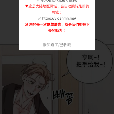
▼这是大陆地区网域，会自动跳转最新的
网域：
✅ https://yidanmh.me/
😘 您的每一次點擊廣告，就是我們堅持下
去的動力！
朕知道了/已收藏