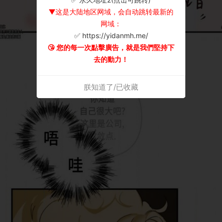
▼这是大陆地区网域，会自动跳转最新的
网域：
✅ https://yidanmh.me/
😘 您的每一次點擊廣告，就是我們堅持下
去的動力！
朕知道了/已收藏