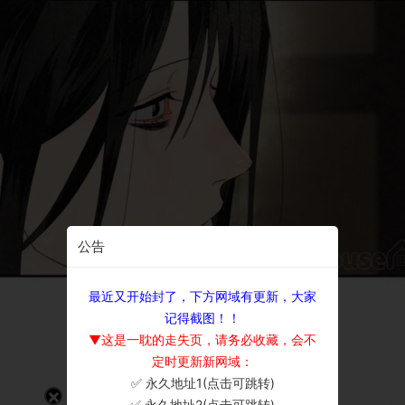
公告
最近又开始封了，下方网域有更新，大家
记得截图！！
▼这是一耽的走失页，请务必收藏，会不
定时更新新网域：
✅ 永久地址1(点击可跳转)
×
✅ 永久地址2(点击可跳转)