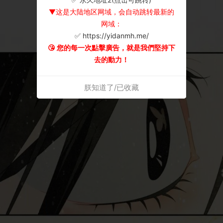
▼这是大陆地区网域，会自动跳转最新的
网域：
✅ https://yidanmh.me/
😘 您的每一次點擊廣告，就是我們堅持下
去的動力！
朕知道了/已收藏