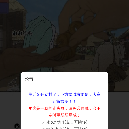
公告
最近又开始封了，下方网域有更新，大家
记得截图！！
▼这是一耽的走失页，请务必收藏，会不
定时更新新网域：
✅ 永久地址1(点击可跳转)
×
✅ 永久地址2(点击可跳转)