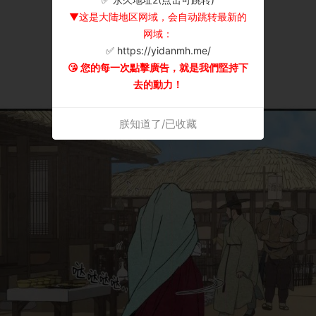
▼这是大陆地区网域，会自动跳转最新的
网域：
✅ https://yidanmh.me/
😘 您的每一次點擊廣告，就是我們堅持下
去的動力！
朕知道了/已收藏