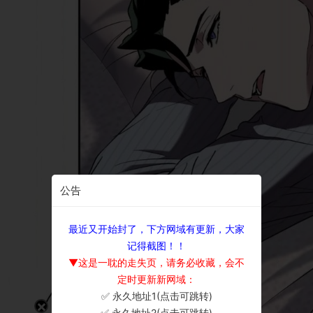
公告
最近又开始封了，下方网域有更新，大家
记得截图！！
▼这是一耽的走失页，请务必收藏，会不
定时更新新网域：
✅ 永久地址1(点击可跳转)
×
✅ 永久地址2(点击可跳转)