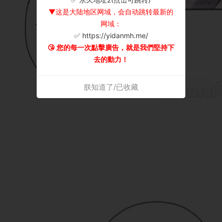
▼这是大陆地区网域，会自动跳转最新的
网域：
✅ https://yidanmh.me/
😘 您的每一次點擊廣告，就是我們堅持下
去的動力！
朕知道了/已收藏