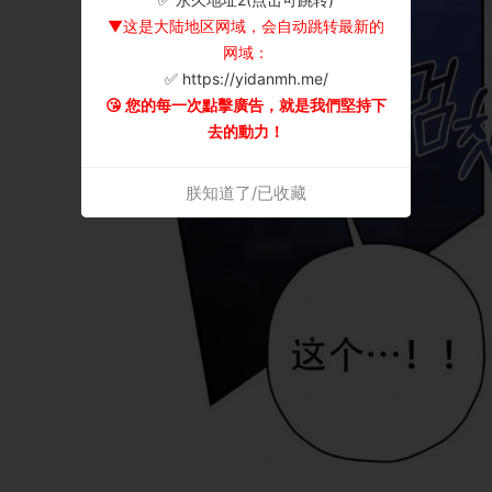
▼这是大陆地区网域，会自动跳转最新的
网域：
✅ https://yidanmh.me/
😘 您的每一次點擊廣告，就是我們堅持下
去的動力！
朕知道了/已收藏