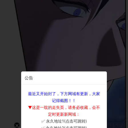
公告
最近又开始封了，下方网域有更新，大家
记得截图！！
▼这是一耽的走失页，请务必收藏，会不
定时更新新网域：
✅ 永久地址1(点击可跳转)
×
✅ 永久地址2(点击可跳转)