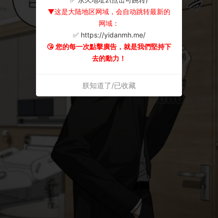
▼这是大陆地区网域，会自动跳转最新的
网域：
✅ https://yidanmh.me/
😘 您的每一次點擊廣告，就是我們堅持下
去的動力！
朕知道了/已收藏