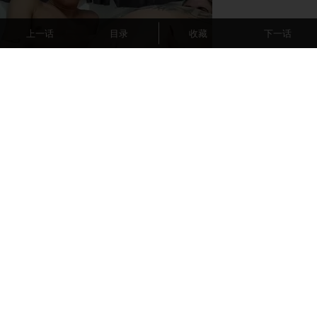
上一话
目录
收藏
下一话
Stellar Affinity
Experience intense desire for girls
anytime, anywhere.