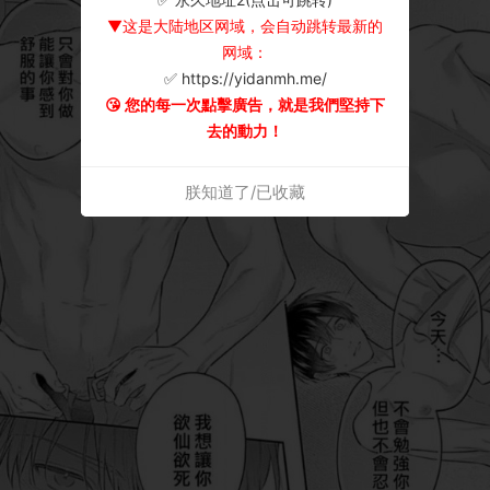
▼这是大陆地区网域，会自动跳转最新的
网域：
✅ https://yidanmh.me/
😘 您的每一次點擊廣告，就是我們堅持下
去的動力！
朕知道了/已收藏