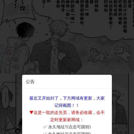
公告
最近又开始封了，下方网域有更新，大家
记得截图！！
▼这是一耽的走失页，请务必收藏，会不
定时更新新网域：
✅ 永久地址1(点击可跳转)
×
✅ 永久地址2(点击可跳转)