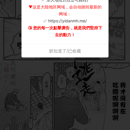
▼这是大陆地区网域，会自动跳转最新的
网域：
✅ https://yidanmh.me/
😘 您的每一次點擊廣告，就是我們堅持下
去的動力！
朕知道了/已收藏