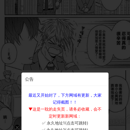
公告
最近又开始封了，下方网域有更新，大家
记得截图！！
▼这是一耽的走失页，请务必收藏，会不
定时更新新网域：
✅ 永久地址1(点击可跳转)
×
✅ 永久地址2(点击可跳转)