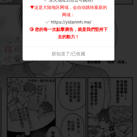
▼这是大陆地区网域，会自动跳转最新的
网域：
✅ https://yidanmh.me/
😘 您的每一次點擊廣告，就是我們堅持下
去的動力！
朕知道了/已收藏