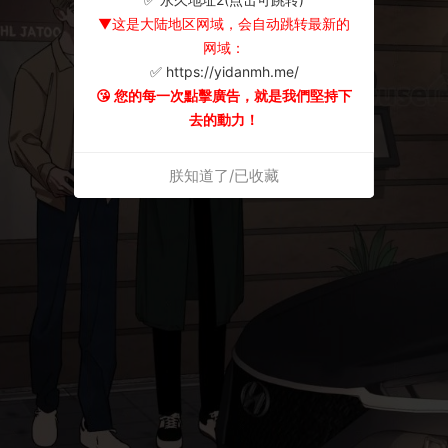
▼这是大陆地区网域，会自动跳转最新的
网域：
✅ https://yidanmh.me/
😘 您的每一次點擊廣告，就是我們堅持下
去的動力！
朕知道了/已收藏