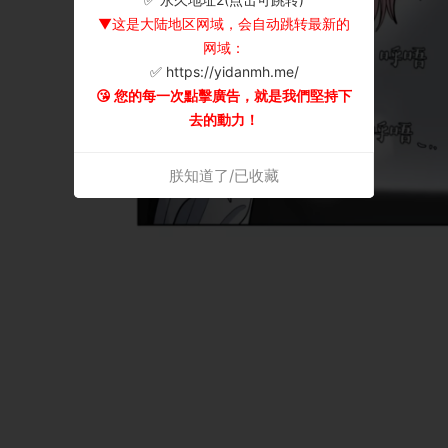
▼这是大陆地区网域，会自动跳转最新的
网域：
✅ https://yidanmh.me/
😘 您的每一次點擊廣告，就是我們堅持下
去的動力！
朕知道了/已收藏