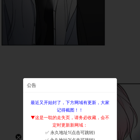
公告
最近又开始封了，下方网域有更新，大家
记得截图！！
▼这是一耽的走失页，请务必收藏，会不
定时更新新网域：
✅ 永久地址1(点击可跳转)
×
✅ 永久地址2(点击可跳转)