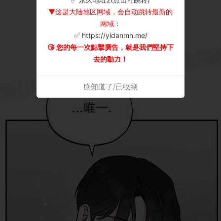
▼这是大陆地区网域，会自动跳转最新的
网域：
✅ https://yidanmh.me/
😘 您的每一次點擊廣告，就是我們堅持下
去的動力！
朕知道了/已收藏