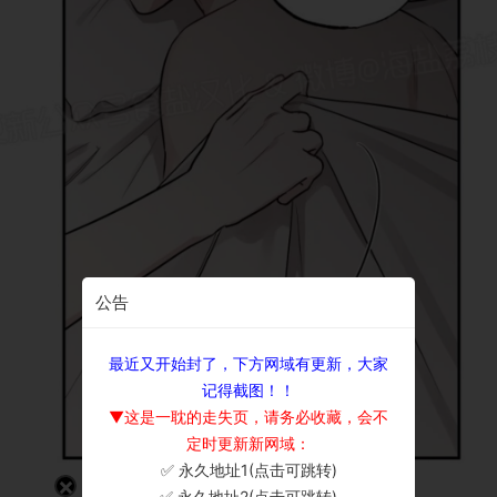
公告
最近又开始封了，下方网域有更新，大家
记得截图！！
▼这是一耽的走失页，请务必收藏，会不
定时更新新网域：
✅ 永久地址1(点击可跳转)
×
✅ 永久地址2(点击可跳转)