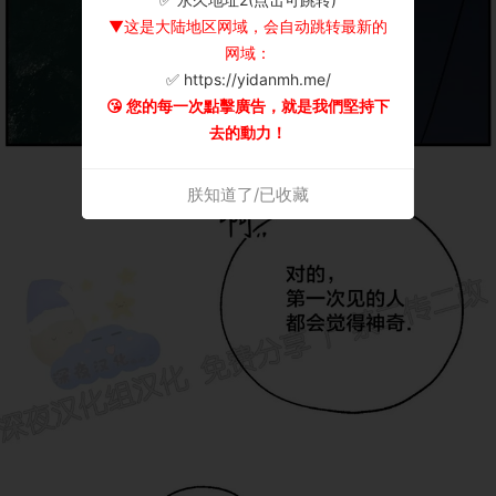
▼这是大陆地区网域，会自动跳转最新的
网域：
✅ https://yidanmh.me/
😘 您的每一次點擊廣告，就是我們堅持下
去的動力！
朕知道了/已收藏