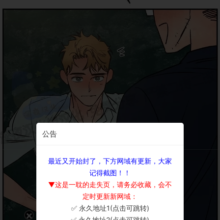
公告
最近又开始封了，下方网域有更新，大家
记得截图！！
▼这是一耽的走失页，请务必收藏，会不
定时更新新网域：
✅ 永久地址1(点击可跳转)
×
✅ 永久地址2(点击可跳转)