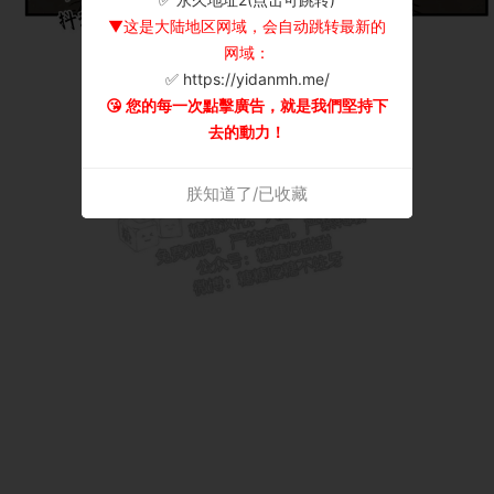
▼这是大陆地区网域，会自动跳转最新的
网域：
✅ https://yidanmh.me/
😘 您的每一次點擊廣告，就是我們堅持下
去的動力！
朕知道了/已收藏