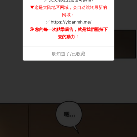
▼这是大陆地区网域，会自动跳转最新的
网域：
✅ https://yidanmh.me/
😘 您的每一次點擊廣告，就是我們堅持下
去的動力！
朕知道了/已收藏