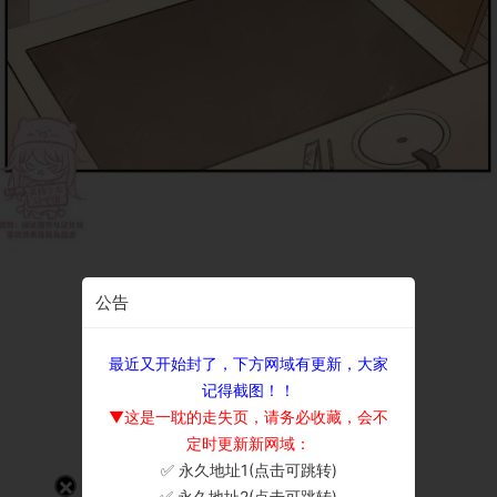
公告
最近又开始封了，下方网域有更新，大家
记得截图！！
▼这是一耽的走失页，请务必收藏，会不
定时更新新网域：
✅ 永久地址1(点击可跳转)
×
✅ 永久地址2(点击可跳转)