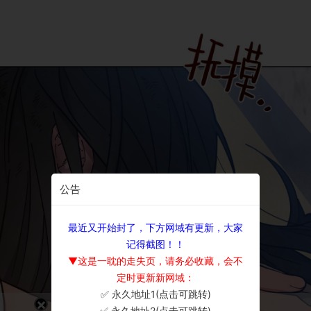
公告
最近又开始封了，下方网域有更新，大家
记得截图！！
▼这是一耽的走失页，请务必收藏，会不
定时更新新网域：
✅ 永久地址1(点击可跳转)
×
✅ 永久地址2(点击可跳转)