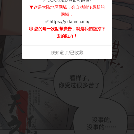
▼这是大陆地区网域，会自动跳转最新的
网域：
✅ https://yidanmh.me/
😘 您的每一次點擊廣告，就是我們堅持下
去的動力！
朕知道了/已收藏