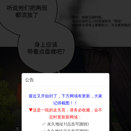
公告
最近又开始封了，下方网域有更新，大家
记得截图！！
▼这是一耽的走失页，请务必收藏，会不
定时更新新网域：
✅ 永久地址1(点击可跳转)
×
✅ 永久地址2(点击可跳转)