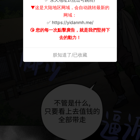
▼这是大陆地区网域，会自动跳转最新的
网域：
✅ https://yidanmh.me/
😘 您的每一次點擊廣告，就是我們堅持下
去的動力！
朕知道了/已收藏