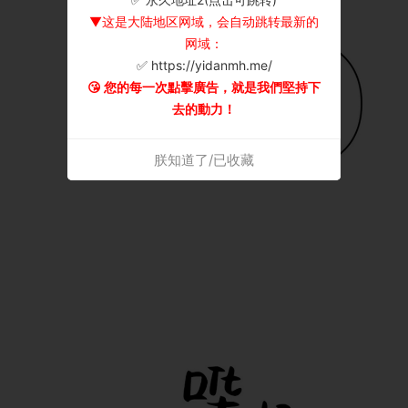
▼这是大陆地区网域，会自动跳转最新的
网域：
✅ https://yidanmh.me/
😘 您的每一次點擊廣告，就是我們堅持下
去的動力！
朕知道了/已收藏