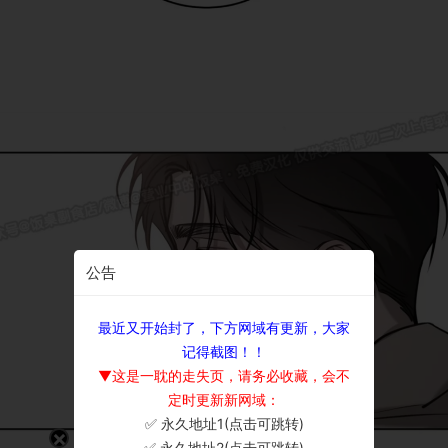
公告
最近又开始封了，下方网域有更新，大家
记得截图！！
▼这是一耽的走失页，请务必收藏，会不
定时更新新网域：
✅ 永久地址1(点击可跳转)
×
✅ 永久地址2(点击可跳转)