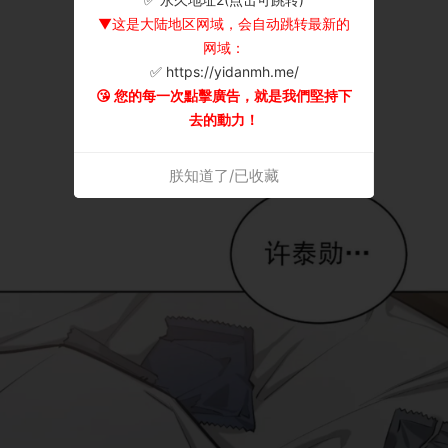
▼这是大陆地区网域，会自动跳转最新的
网域：
✅ https://yidanmh.me/
😘 您的每一次點擊廣告，就是我們堅持下
去的動力！
朕知道了/已收藏