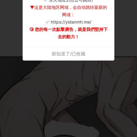
▼这是大陆地区网域，会自动跳转最新的
网域：
✅ https://yidanmh.me/
😘 您的每一次點擊廣告，就是我們堅持下
去的動力！
朕知道了/已收藏