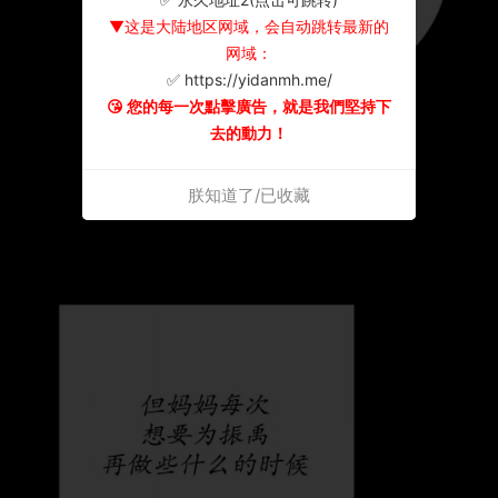
▼这是大陆地区网域，会自动跳转最新的
网域：
✅ https://yidanmh.me/
😘 您的每一次點擊廣告，就是我們堅持下
去的動力！
朕知道了/已收藏