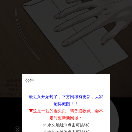
公告
最近又开始封了，下方网域有更新，大家
记得截图！！
▼这是一耽的走失页，请务必收藏，会不
定时更新新网域：
✅ 永久地址1(点击可跳转)
×
✅ 永久地址2(点击可跳转)