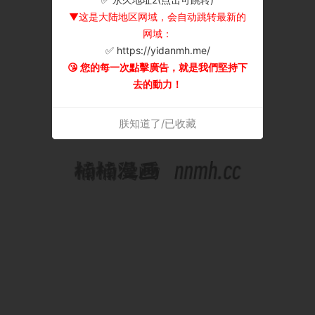
▼这是大陆地区网域，会自动跳转最新的
网域：
✅ https://yidanmh.me/
😘 您的每一次點擊廣告，就是我們堅持下
去的動力！
朕知道了/已收藏