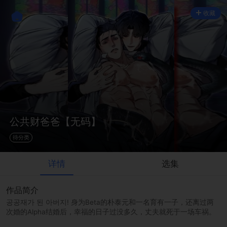
收藏
公共财爸爸【无码】
待分类
详情
选集
作品简介
공공재가 된 아버지! 身为Beta的朴泰元和一名育有一子，还离过两
次婚的Alpha结婚后，幸福的日子过没多久，丈夫就死于一场车祸。