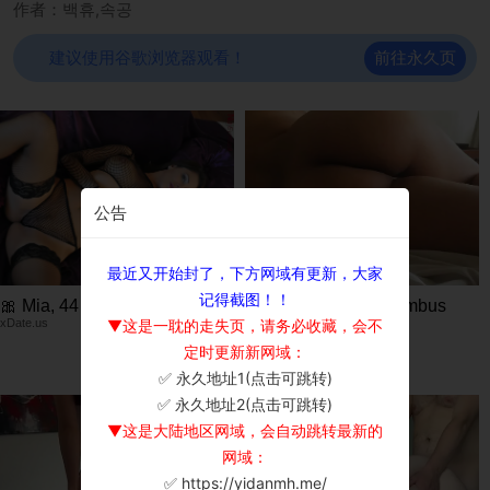
作者：백휴,속공
前往永久页
建议使用谷歌浏览器观看！
公告
最近又开始封了，下方网域有更新，大家
记得截图！！
🎀 Mia, 44📍Columbus
💌 Amelie, 40📍Columbus
xDate.us
▼这是一耽的走失页，请务必收藏，会不
xDate
定时更新新网域：
✅ 永久地址1(点击可跳转)
×
✅ 永久地址2(点击可跳转)
▼这是大陆地区网域，会自动跳转最新的
网域：
✅ https://yidanmh.me/