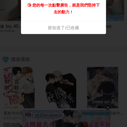
😘 您的每一次點擊廣告，就是我們堅持下
去的動力！
🎀 Ivy, 40📍Columbus
🥂 Nina, 37📍Columbus
朕知道了/已收藏
us.hookup
xdate.us
猜你喜欢
×
喜欢与讨厌只有一线之隔
Aporia/臣服关系/难以解决的问题
走秀成功/时尚命中/命定T台/时尚T台
更新至第6话
更新至第0话
更新至后记